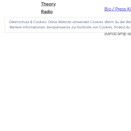
Theory
Bio / Press Ki
Radio
Scores
E-Mail: fiebi
Datenschutz & Cookies: Diese Website verwendet Cookies. Wenn du die Web
Impressum
Weitere Informationen, beispielsweise zur Kontrolle von Cookies, findest du 
Bandcamp la
*
gebraucht
r
*
attenuation
e
c
e
Soundcloud
n
t
Mixcloud
p
o
s
Wikipedia
(i
t
s
Recorder Re
„
Carl E. Ricé
(
F
r
a
n